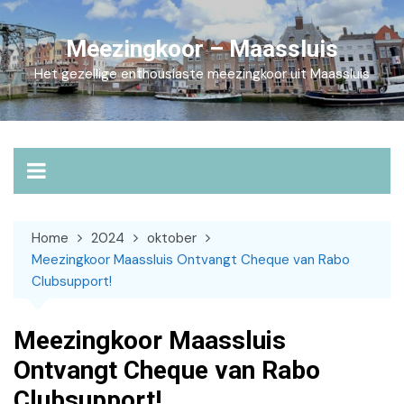
Skip
to
Meezingkoor – Maassluis
content
Het gezellige enthousiaste meezingkoor uit Maassluis
Home
2024
oktober
Meezingkoor Maassluis Ontvangt Cheque van Rabo
Clubsupport!
Meezingkoor Maassluis
Ontvangt Cheque van Rabo
Clubsupport!