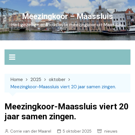
Skip
to
Meezingkoor – Maassluis
content
Het gezellige enthousiaste meezingkoor uit Maassluis
Home
2025
oktober
Meezingkoor-Maassluis viert 20 jaar samen zingen.
Meezingkoor-Maassluis viert 20
jaar samen zingen.
Corrie van der Maarel
5 oktober 2025
nieuws