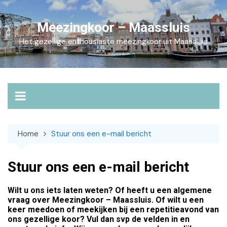
Skip
to
Meezingkoor – Maassluis
content
Het gezellige enthousiaste meezingkoor uit Maassluis
Home
Stuur ons een e-mail bericht
Stuur ons een e-mail bericht
Wilt u ons iets laten weten? Of heeft u een algemene
vraag over Meezingkoor – Maassluis. Of wilt u een
keer meedoen of meekijken bij een repetitieavond van
ons gezellige koor? Vul dan svp de velden in en