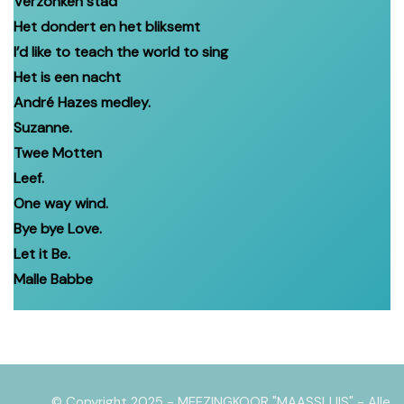
Verzonken stad
Het dondert en het bliksemt
I’d like to teach the world to sing
Het is een nacht
André Hazes medley.
Suzanne.
Twee Motten
Leef.
One way wind.
Bye bye Love.
Let it Be.
Malle Babbe
© Copyright 2025 - MEEZINGKOOR "MAASSLUIS" - Alle