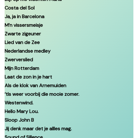
Costa del Sol
Ja, ja in Barcelona
M’n vissersmeisje
Zwarte zigeuner
Lied van de Zee
Nederlandse medley
Zwerverslied
Mijn Rotterdam
Laat de zon in je hart
Als de klok van Arnemuiden
’tIs weer voorbij die mooie zomer.
Westenwind.
Hello Mary Lou.
Sloop John B
Jij denk maar det je allles mag.
Sound of Sillence