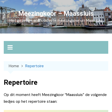
Skip
to
Meezingkoor – Maassluis
content
Het gezellige enthousiaste meezingkoor uit Maassluis
Home
Repertoire
Repertoire
Op dit moment heeft Meezingkoor “Maassluis” de volgende
liedjes op het repertoire staan: