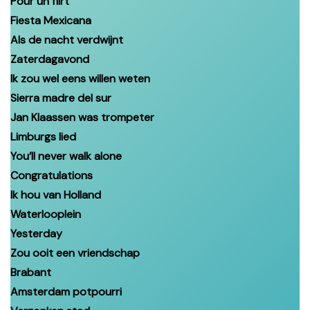
Pour un flirt
Fiesta Mexicana
Als de nacht verdwijnt
Zaterdagavond
Ik zou wel eens willen weten
Sierra madre del sur
Jan Klaassen was trompeter
Limburgs lied
You’ll never walk alone
Congratulations
Ik hou van Holland
Waterlooplein
Yesterday
Zou ooit een vriendschap
Brabant
Amsterdam potpourri