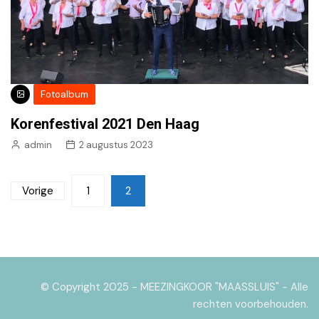
Fotoalbum
Korenfestival 2021 Den Haag
admin
2 augustus 2023
Berichten
Vorige
1
2
paginering
© Copyright 2025 - MEEZINGKOOR "MAASSLUIS" - Alle
rechten voorbehouden.